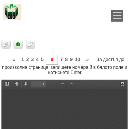
«
1
2
3
4
5
7
8
9
10
»
За достъп до
произволна страница, запишете номера й в бялото поле и
натиснете Enter