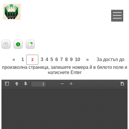
«
1
3
4
5
6
7
8
9
10
»
За достъп до
произволна страница, запишете номера й в бялото поле и
натиснете Enter