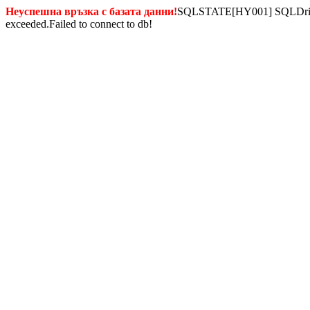
Неуспешна връзка с базата данни!
SQLSTATE[HY001] SQLDriverC
exceeded.Failed to connect to db!