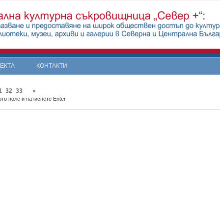
ОЕКТА
КОНТАКТИ
1
32
33
»
то поле и натиснете Enter