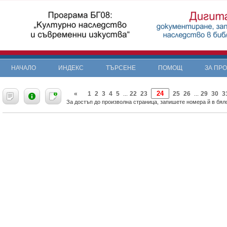
НАЧАЛО
ИНДЕКС
ТЪРСЕНЕ
ПОМОЩ
ЗА ПР
«
1
2
3
4
5
22
23
25
26
29
30
3
...
...
За достъп до произволна страница, запишете номера й в бяло