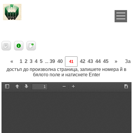
«
1
2
3
4
5
39
40
42
43
44
45
»
...
За
достъп до произволна страница, запишете номера й в
бялото поле и натиснете Enter