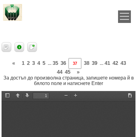
«
1
2
3
4
5
35
36
38
39
41
42
43
...
...
44
45
»
За достъп до произволна страница, запишете номера й в
бялото поле и натиснете Enter