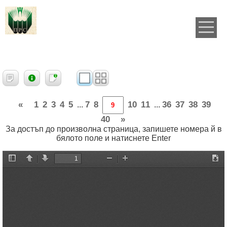
«
1
2
3
4
5
7
8
10
11
36
37
38
39
...
...
40
»
За достъп до произволна страница, запишете номера й в
бялото поле и натиснете Enter