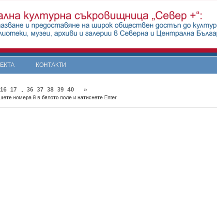
ОЕКТА
КОНТАКТИ
16
17
36
37
38
39
40
»
...
шете номера й в бялото поле и натиснете Enter