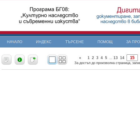
НАЧАЛО
ИНДЕКС
ТЪРСЕНЕ
ПОМОЩ
ЗА ПР
«
1
2
3
4
5
13
14
...
За достъп до произволна страница, запи