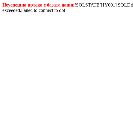
Неуспешна връзка с базата данни!
SQLSTATE[HY001] SQLDriverC
exceeded.Failed to connect to db!