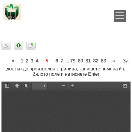
«
1
2
3
4
6
7
79
80
81
82
83
»
...
За
достъп до произволна страница, запишете номера й в
бялото поле и натиснете Enter