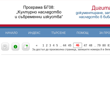
НАЧАЛО
ИНДЕКС
ТЪРСЕНЕ
ПОМОЩ
ЗА ПР
«
1
2
3
4
5
44
45
47
48
79
80
8
...
...
За достъп до произволна страница, запишете номера й в бяло