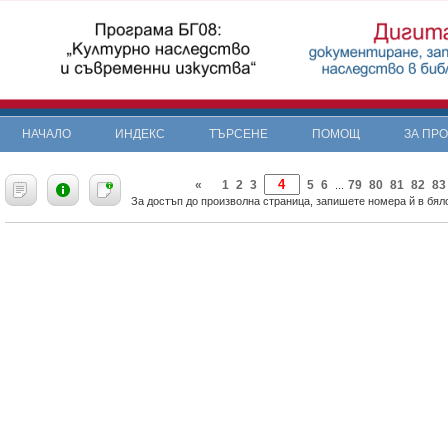
НАЧАЛО
ИНДЕКС
ТЪРСЕНЕ
ПОМОЩ
ЗА ПР
«
1
2
3
5
6
79
80
81
82
83
...
За достъп до произволна страница, запишете номера й в бяло