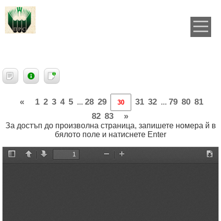
«
1
2
3
4
5
28
29
31
32
79
80
81
...
...
82
83
»
За достъп до произволна страница, запишете номера й в
бялото поле и натиснете Enter