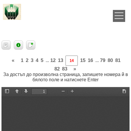
«
1
2
3
4
5
12
13
15
16
79
80
81
...
...
82
83
»
За достъп до произволна страница, запишете номера й в
бялото поле и натиснете Enter