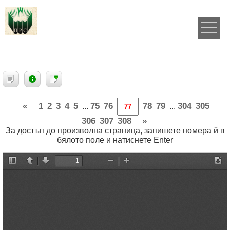
«
1
2
3
4
5
75
76
78
79
304
305
...
...
306
307
308
»
За достъп до произволна страница, запишете номера й в
бялото поле и натиснете Enter