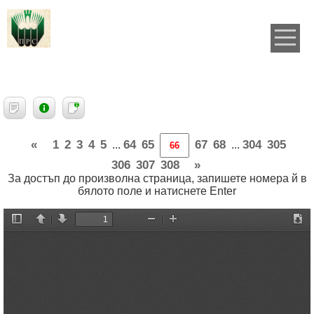
«
1
2
3
4
5
64
65
67
68
304
305
...
...
306
307
308
»
За достъп до произволна страница, запишете номера й в
бялото поле и натиснете Enter