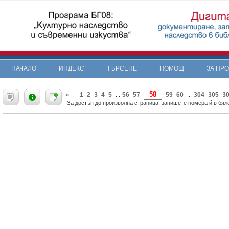
НАЧАЛО
ИНДЕКС
ТЪРСЕНЕ
ПОМОЩ
ЗА ПР
«
1
2
3
4
5
56
57
59
60
304
305
3
...
...
За достъп до произволна страница, запишете номера й в бяло