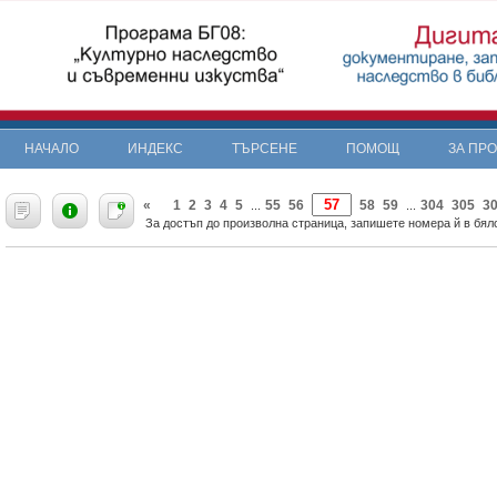
НАЧАЛО
ИНДЕКС
ТЪРСЕНЕ
ПОМОЩ
ЗА ПР
«
1
2
3
4
5
55
56
58
59
304
305
3
...
...
За достъп до произволна страница, запишете номера й в бяло