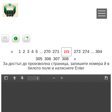
«
1
2
3
4
5
270
271
273
274
304
...
...
305
306
307
308
»
За достъп до произволна страница, запишете номера й в
бялото поле и натиснете Enter