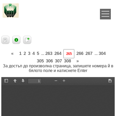
«
1
2
3
4
5
263
264
266
267
304
...
...
305
306
307
308
»
За достъп до произволна страница, запишете номера й в
бялото поле и натиснете Enter