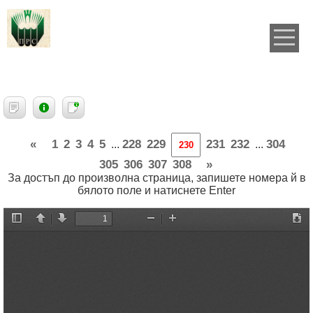
«
1
2
3
4
5
228
229
231
232
304
...
...
305
306
307
308
»
За достъп до произволна страница, запишете номера й в
бялото поле и натиснете Enter