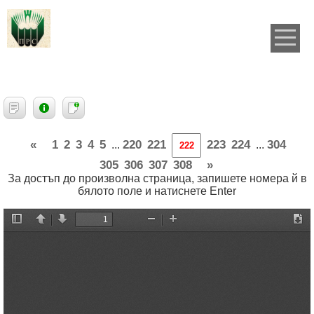
«
1
2
3
4
5
220
221
223
224
304
...
...
305
306
307
308
»
За достъп до произволна страница, запишете номера й в
бялото поле и натиснете Enter