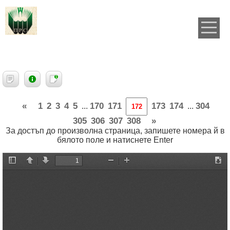
«
1
2
3
4
5
170
171
173
174
304
...
...
305
306
307
308
»
За достъп до произволна страница, запишете номера й в
бялото поле и натиснете Enter