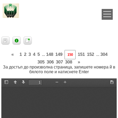
«
1
2
3
4
5
148
149
151
152
304
...
...
305
306
307
308
»
За достъп до произволна страница, запишете номера й в
бялото поле и натиснете Enter