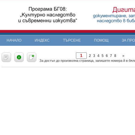
НАЧАЛО
ИНДЕКС
ТЪРСЕНЕ
ПОМОЩ
ЗА ПР
2
3
4
5
6
7
8
»
За достъп до произволна страница, запишете номера й в бяло