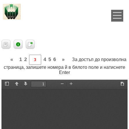
«
1
2
4
5
6
»
За достъп до произволна
страница, запишете номера й в бялото поле и натиснете
Enter