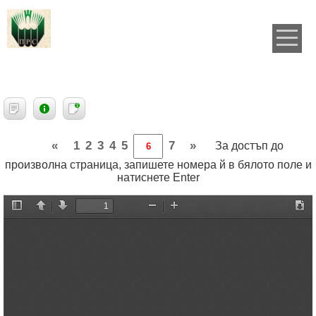
«
1
2
3
4
5
7
»
За достъп до
произволна страница, запишете номера й в бялото поле и
натиснете Enter