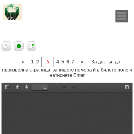
«
1
2
4
5
6
7
»
За достъп до
произволна страница, запишете номера й в бялото поле и
натиснете Enter