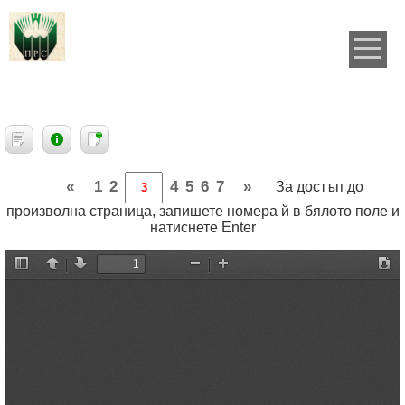
«
1
2
4
5
6
7
»
За достъп до
произволна страница, запишете номера й в бялото поле и
натиснете Enter