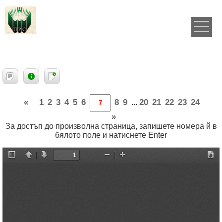
«
1
2
3
4
5
6
8
9
20
21
22
23
24
...
»
За достъп до произволна страница, запишете номера й в
бялото поле и натиснете Enter