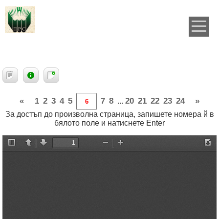
«
1
2
3
4
5
7
8
20
21
22
23
24
»
...
За достъп до произволна страница, запишете номера й в
бялото поле и натиснете Enter