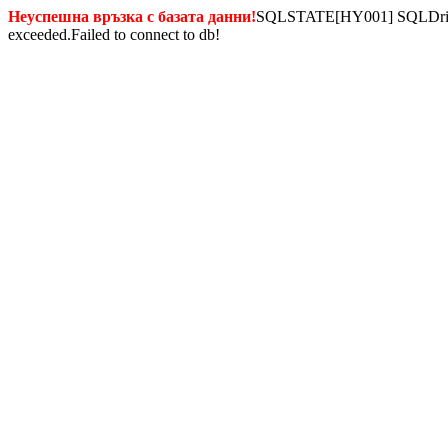
Неуспешна връзка с базата данни!
SQLSTATE[HY001] SQLDriverC
exceeded.Failed to connect to db!