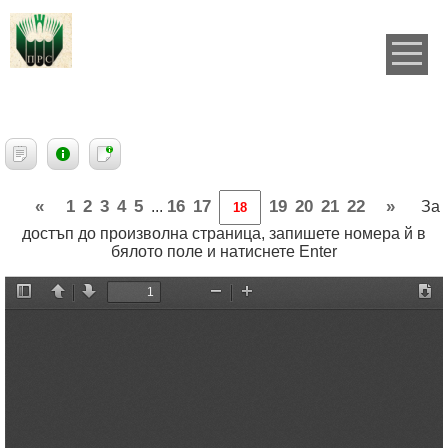
«
1
2
3
4
5
16
17
19
20
21
22
»
...
За
достъп до произволна страница, запишете номера й в
бялото поле и натиснете Enter