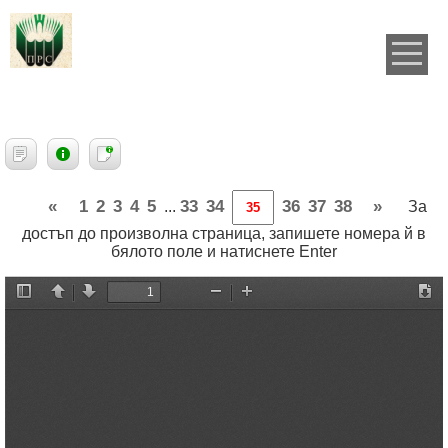
«
1
2
3
4
5
33
34
36
37
38
»
...
За
достъп до произволна страница, запишете номера й в
бялото поле и натиснете Enter