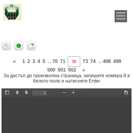
«
1
2
3
4
5
70
71
73
74
498
499
...
...
500
501
502
»
За достъп до произволна страница, запишете номера й в
бялото поле и натиснете Enter