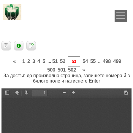
«
1
2
3
4
5
51
52
54
55
498
499
...
...
500
501
502
»
За достъп до произволна страница, запишете номера й в
бялото поле и натиснете Enter