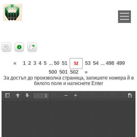
«
1
2
3
4
5
50
51
53
54
498
499
...
...
500
501
502
»
За достъп до произволна страница, запишете номера й в
бялото поле и натиснете Enter