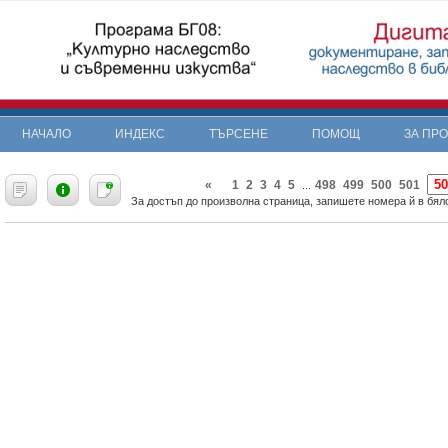
НАЧАЛО
ИНДЕКС
ТЪРСЕНЕ
ПОМОЩ
ЗА ПР
«
1
2
3
4
5
498
499
500
501
...
За достъп до произволна страница, запишете номера й в бяло