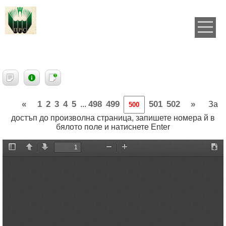
«
1
2
3
4
5
498
499
501
502
»
...
За
достъп до произволна страница, запишете номера й в
бялото поле и натиснете Enter