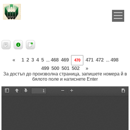
«
1
2
3
4
5
468
469
471
472
498
...
...
499
500
501
502
»
За достъп до произволна страница, запишете номера й в
бялото поле и натиснете Enter