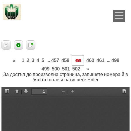
«
1
2
3
4
5
457
458
460
461
498
...
...
499
500
501
502
»
За достъп до произволна страница, запишете номера й в
бялото поле и натиснете Enter