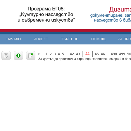
НАЧАЛО
ИНДЕКС
ТЪРСЕНЕ
ПОМОЩ
ЗА ПР
«
1
2
3
4
5
42
43
45
46
498
499
5
...
...
За достъп до произволна страница, запишете номера й в бяло