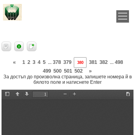
«
1
2
3
4
5
378
379
381
382
498
...
...
499
500
501
502
»
За достъп до произволна страница, запишете номера й в
бялото поле и натиснете Enter