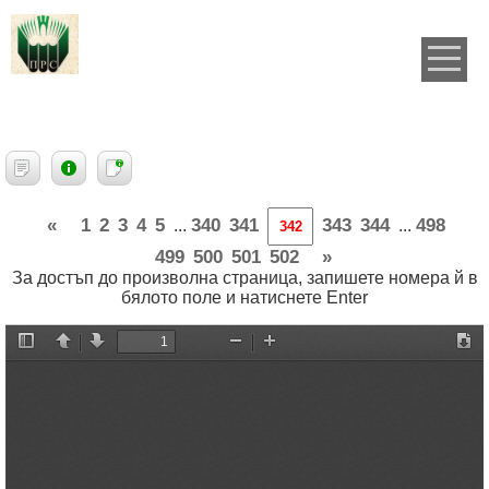
«
1
2
3
4
5
340
341
343
344
498
...
...
499
500
501
502
»
За достъп до произволна страница, запишете номера й в
бялото поле и натиснете Enter