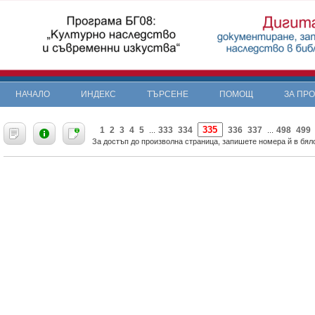
НАЧАЛО
ИНДЕКС
ТЪРСЕНЕ
ПОМОЩ
ЗА ПР
«
1
2
3
4
5
333
334
336
337
498
499
...
...
За достъп до произволна страница, запишете номера й в бяло