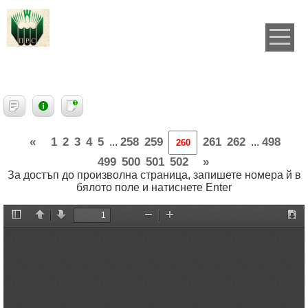
«
1
2
3
4
5
258
259
261
262
498
...
...
499
500
501
502
»
За достъп до произволна страница, запишете номера й в
бялото поле и натиснете Enter