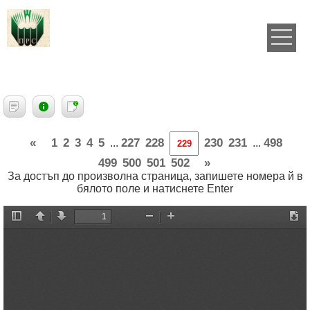
«
1
2
3
4
5
227
228
230
231
498
...
...
499
500
501
502
»
За достъп до произволна страница, запишете номера й в
бялото поле и натиснете Enter