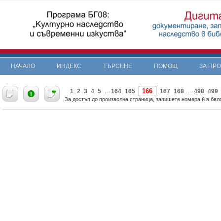
НАЧАЛО
ИНДЕКС
ТЪРСЕНЕ
ПОМОЩ
ЗА ПР
«
1
2
3
4
5
164
165
167
168
498
499
...
...
За достъп до произволна страница, запишете номера й в бяло