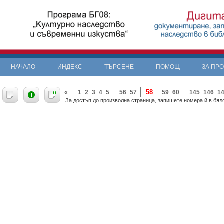
НАЧАЛО
ИНДЕКС
ТЪРСЕНЕ
ПОМОЩ
ЗА ПР
«
1
2
3
4
5
56
57
59
60
145
146
1
...
...
За достъп до произволна страница, запишете номера й в бяло