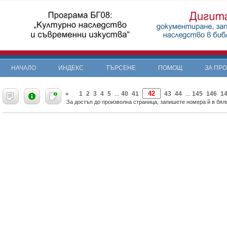
НАЧАЛО
ИНДЕКС
ТЪРСЕНЕ
ПОМОЩ
ЗА ПР
«
1
2
3
4
5
40
41
43
44
145
146
1
...
...
За достъп до произволна страница, запишете номера й в бяло